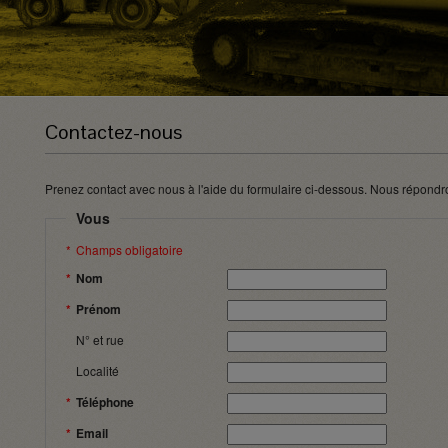
Contactez-nous
Prenez contact avec nous à l'aide du formulaire ci-dessous. Nous répondr
Vous
Champs obligatoire
Nom
Prénom
N° et rue
Localité
Téléphone
Email