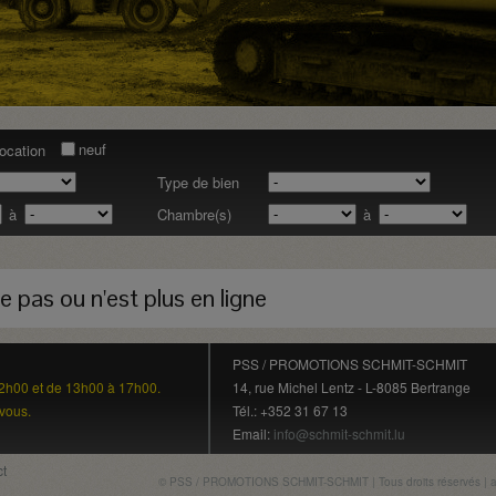
neuf
location
Type de bien
à
Chambre(s)
à
e pas ou n'est plus en ligne
PSS / PROMOTIONS SCHMIT-SCHMIT
12h00 et de 13h00 à 17h00.
14, rue Michel Lentz - L-8085 Bertrange
vous.
Tél.: +352 31 67 13
Email:
info@schmit-schmit.lu
t
© PSS / PROMOTIONS SCHMIT-SCHMIT | Tous droits réservés | at