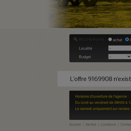
achat
RECHERCHE
Localité
Budget
L'offre 9169908 n'exist
Horaires d'ouverture de l'agence :
Du lundi au vendredi de 08h00 à 
Le samedi uniquement sur rendez-
Accueil
|
Ventes
|
Locations
|
Contac