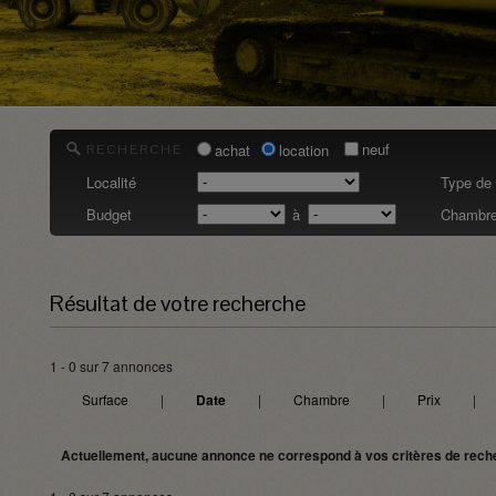
neuf
achat
location
RECHERCHE
Localité
Type de 
Budget
à
Chambre
Résultat de votre recherche
1 - 0 sur 7 annonces
Surface
|
Date
|
Chambre
|
Prix
|
Actuellement, aucune annonce ne correspond à vos critères de rech