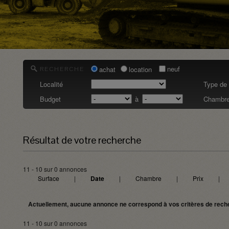
neuf
achat
location
RECHERCHE
Localité
Type de 
Budget
à
Chambre
Résultat de votre recherche
11 - 10 sur 0 annonces
Surface
|
Date
|
Chambre
|
Prix
|
Actuellement, aucune annonce ne correspond à vos critères de rech
11 - 10 sur 0 annonces