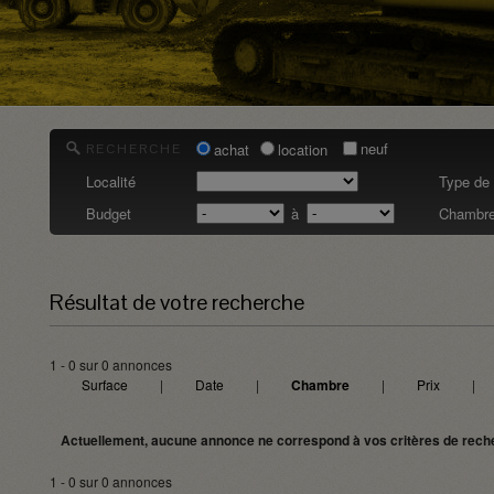
neuf
achat
location
RECHERCHE
Localité
Type de 
Budget
à
Chambre
Résultat de votre recherche
1 - 0 sur 0 annonces
Surface
|
Date
|
Chambre
|
Prix
|
Actuellement, aucune annonce ne correspond à vos critères de rech
1 - 0 sur 0 annonces